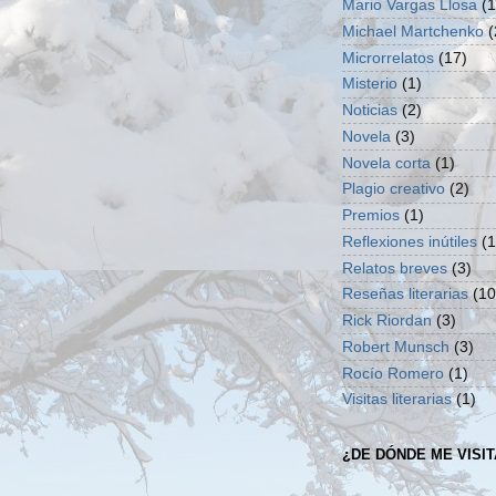
Mario Vargas Llosa
(1
Michael Martchenko
(
Microrrelatos
(17)
Misterio
(1)
Noticias
(2)
Novela
(3)
Novela corta
(1)
Plagio creativo
(2)
Premios
(1)
Reflexiones inútiles
(1
Relatos breves
(3)
Reseñas literarias
(10
Rick Riordan
(3)
Robert Munsch
(3)
Rocío Romero
(1)
Visitas literarias
(1)
¿DE DÓNDE ME VISI