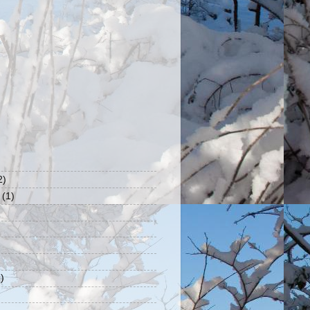
2)
(1)
)