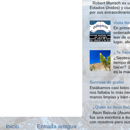
Robert Munsch es un
Estados Unidos) y ci
por sus extraordinario
Visita li
En prime
ordenado
leer de 
lugar, ab
¿Te hace
¿Sientes
tiempo d
hacer? L
es la mae
Sonrisas de grafito
Estábamos casi listo
nos faltaba lo más ne
manos limpias y bien 
¿Quién es Asun Bal
Asun Balzola (Asunc
fue una escritora e i
con nosotros pero sus
Inicio
Entrada antigua