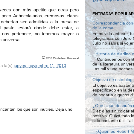
 veces con más apetito que otras pero
ENTRADAS POPULAR
n poco. Achocolatadas, cremosas, claras
 deberían ser admitidas a la mesa de
Correspondencia con J
l pastel estará donde debe estar, a
de la coma.
ra nos pertenece, no tenemos mayor o
En mi vida anterior, t
telegramas con Julio 
 universal.
Julio no sabía si yo e
Historia de Aladino 
©
2010 Ciudadano Universal
¡Continuemos con lit
de la literatura unive
a la(s)
jueves, noviembre 11, 2010
Las mil y una noches. 
Objetivo de este blog
El objetivo es bastan
especificado en la desc
de hogar a algunos d.
¿Qué sigue después d
ncantan los que son inútiles. Deja uno
Diez días sin colgar 
positivo. Quizá todo 
sido bastante útil. Tal 
¿Quién es Robert 