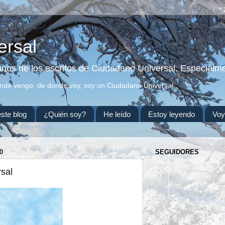
ersal
gunos de los escritos de Ciudadano Universal. Especialme
onde vengo, de donde voy, soy un Ciudadano Universal.
este blog
¿Quién soy?
He leído
Estoy leyendo
Voy
0
SEGUIDORES
rsal