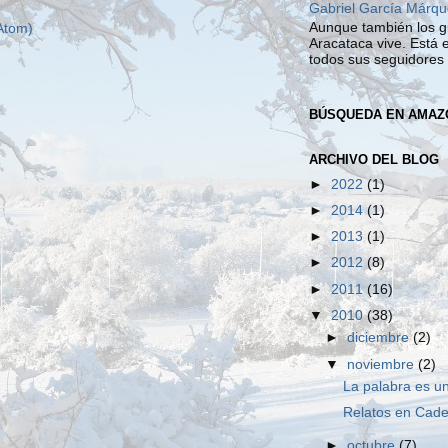
Gabriel García Márqu
Aunque también los g
Atom)
Aracataca vive. Está 
todos sus seguidores v
BÚSQUEDA EN AMAZ
ARCHIVO DEL BLOG
►
2022
(1)
►
2014
(1)
►
2013
(1)
►
2012
(8)
►
2011
(16)
▼
2010
(38)
►
diciembre
(2)
▼
noviembre
(2)
La palabra es un
Relatos en Cade
►
octubre
(7)