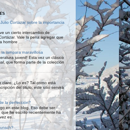
ES
ulio Cortázar sobre la importancia
uve un cierto intercambio de
Cortázar. Vale la pena agregar que
ra hombre ...
o la lámpara maravillosa
eratura juvenil! Esta vez un clásico
rsal, que forma parte de la colección
...
te claro. ¿Lo es? Tal como está
ripción del título, este sitio servirá
..
e la perfección?
algo en este blog. Eso debe ser
lo que he escrito recientemente ha
vez es...
Munsch?