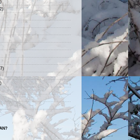
)
2)
7)
)
TAN?