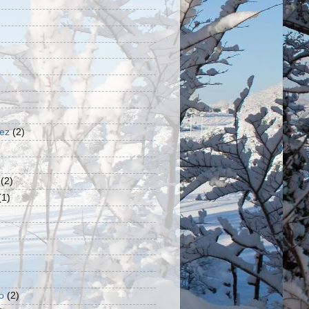
uez
(2)
(2)
(1)
o
(2)