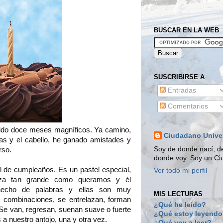
BUSCAR EN LA WEB
SUSCRIBIRSE A
Entradas
Comentarios
ido doce meses magníficos. Ya camino,
Ciudadano Unive
as y el cabello, he ganado amistades y
Soy de donde nací, d
rso.
donde voy. Soy un Ci
el de cumpleaños. Es un pastel especial,
Ver todo mi perfil
za tan grande como queramos y él
hecho de palabras y ellas son muy
MIS LECTURAS
 combinaciones, se entrelazan, forman
¿Qué he leído?
 Se van, regresan, suenan suave o fuerte
¿Qué estoy leyend
a nuestro antojo, una y otra vez.
¿Qué voy a leer?