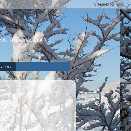
nte a los más inútiles.
 a leer