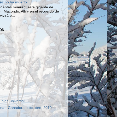
ez no ha muerto
igantes mueren, este gigante de
en Macondo. Allí y en el recuerdo de
ivirá p...
ON
 bien universal
na - Ganador de octubre, 2010