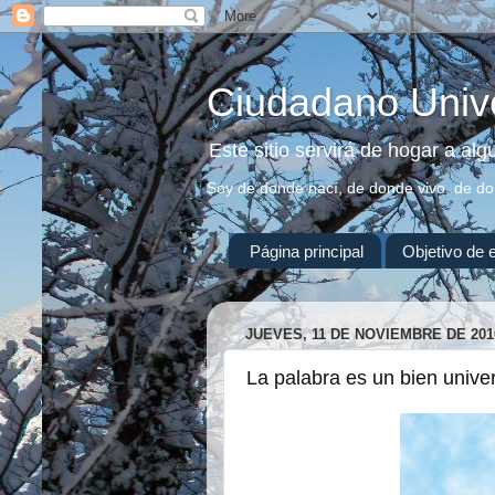
Ciudadano Univ
Este sitio servirá de hogar a al
Soy de donde nací, de donde vivo, de d
Página principal
Objetivo de 
JUEVES, 11 DE NOVIEMBRE DE 201
La palabra es un bien unive