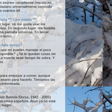
 escritor canadiense (nacido en
udadano universalmente conocido
s cuentos inf...
teraria *** Cien manos ***
r lugar, no me gusta usar los
res. En segundo lugar, me fastidia
una pantalla luminosa. En tercer
orrezco...
 falta tiempo?
 que no puedes manejar el poco
isponible? ¿Se te quedan cosas sin
a muerte tiene tiempo de sobra. Y
s...
s para empezar a comer, aunque
cesario para hacerlo. Teníamos las
contorneada...
zola?
ión Balzola Elorza, 1942 - 2006)
lustradora española. Asun ya no está
 magní...