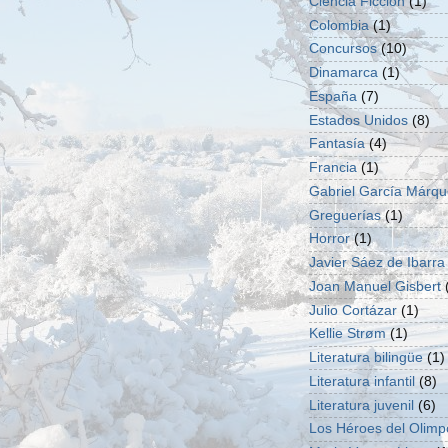
Ciencia Ficción
(1)
Colombia
(1)
Concursos
(10)
Dinamarca
(1)
España
(7)
Estados Unidos
(8)
Fantasía
(4)
Francia
(1)
Gabriel García Márq
Greguerías
(1)
Horror
(1)
Javier Sáez de Ibarra
Joan Manuel Gisbert
Julio Cortázar
(1)
Kellie Strøm
(1)
Literatura bilingüe
(1)
Literatura infantil
(8)
Literatura juvenil
(6)
Los Héroes del Olimp