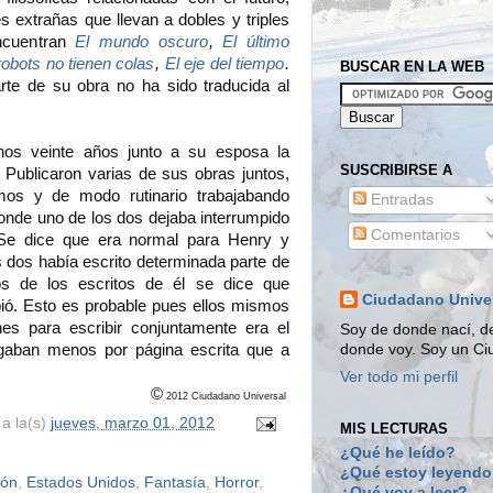
s extrañas que llevan a dobles y triples
encuentran
El mundo oscuro
,
El último
robots no tienen colas
,
El eje del tiempo
.
BUSCAR EN LA WEB
te de su obra no ha sido traducida al
unos veinte años junto a su esposa la
SUSCRIBIRSE A
. Publicaron varias de sus obras juntos,
mos y de modo rutinario trabajabando
Entradas
Donde uno de los dos dejaba interrumpido
Comentarios
. Se dice que era normal para Henry y
s dos había escrito determinada parte de
nos de los escritos de él se dice que
Ciudadano Unive
ibió. Esto es probable pues ellos mismos
es para escribir conjuntamente era el
Soy de donde nací, d
gaban menos por página escrita que a
donde voy. Soy un Ci
Ver todo mi perfil
©
2012 Ciudadano Universal
a la(s)
jueves, marzo 01, 2012
MIS LECTURAS
¿Qué he leído?
¿Qué estoy leyend
ión
,
Estados Unidos
,
Fantasía
,
Horror
,
¿Qué voy a leer?