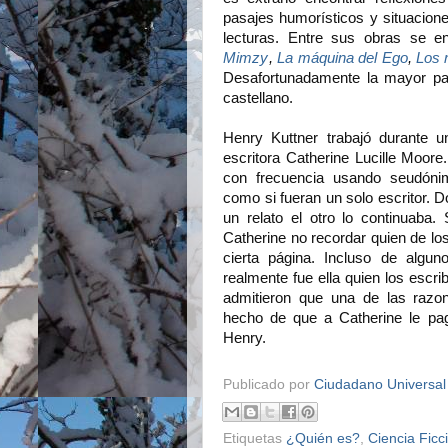
pasajes humorísticos y situacione
lecturas. Entre sus obras se 
Mimzy
,
La máquina del Ego
,
Los 
Desafortunadamente la mayor par
castellano.
Henry Kuttner trabajó durante 
escritora Catherine Lucille Moore
con frecuencia usando seudóni
como si fueran un solo escritor. 
un relato el otro lo continuaba
Catherine no recordar quien de lo
cierta página. Incluso de algu
realmente fue ella quien los escr
admitieron que una de las razon
hecho de que a Catherine le pa
Henry.
Publicado por
Ciudadano Universal
Etiquetas
¿Quién es?
,
Ciencia Ficc