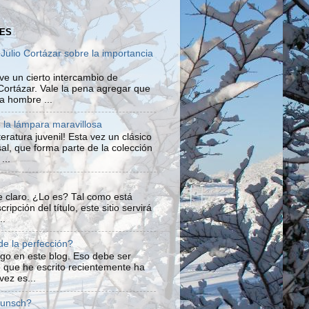
ES
ulio Cortázar sobre la importancia
uve un cierto intercambio de
Cortázar. Vale la pena agregar que
ra hombre ...
o la lámpara maravillosa
eratura juvenil! Esta vez un clásico
rsal, que forma parte de la colección
...
te claro. ¿Lo es? Tal como está
ripción del título, este sitio servirá
..
e la perfección?
algo en este blog. Eso debe ser
lo que he escrito recientemente ha
vez es...
Munsch?