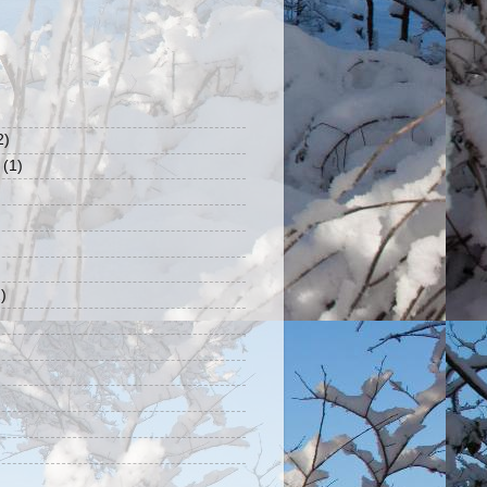
2)
(1)
)