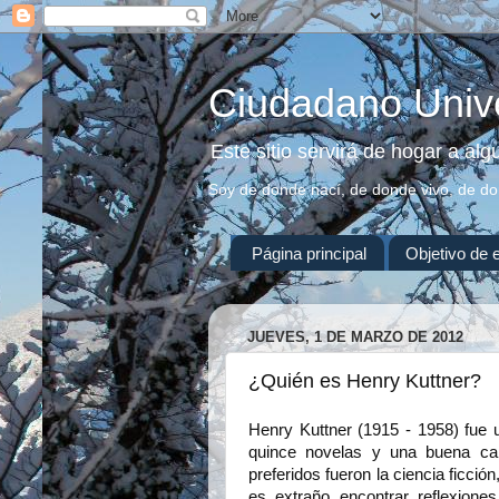
Ciudadano Univ
Este sitio servirá de hogar a al
Soy de donde nací, de donde vivo, de d
Página principal
Objetivo de 
JUEVES, 1 DE MARZO DE 2012
¿Quién es Henry Kuttner?
Henry Kuttner (1915 - 1958) fue 
quince novelas y una buena can
preferidos fueron la ciencia ficción
es extraño encontrar reflexiones 