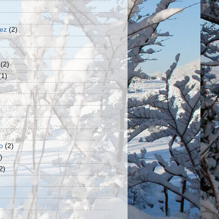
uez
(2)
(2)
(1)
o
(2)
)
2)