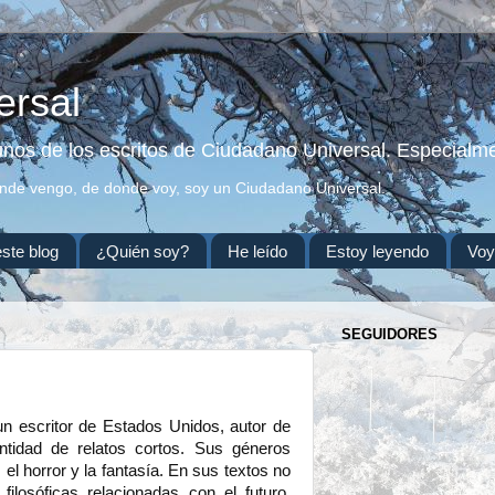
ersal
gunos de los escritos de Ciudadano Universal. Especialme
onde vengo, de donde voy, soy un Ciudadano Universal.
este blog
¿Quién soy?
He leído
Estoy leyendo
Voy
SEGUIDORES
un escritor de Estados Unidos, autor de
tidad de relatos cortos. Sus géneros
, el horror y la fantasía. En sus textos no
filosóficas relacionadas con el futuro,