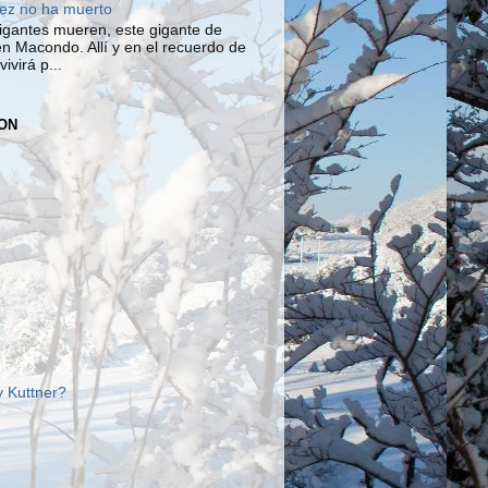
ez no ha muerto
igantes mueren, este gigante de
en Macondo. Allí y en el recuerdo de
ivirá p...
ON
 Kuttner?