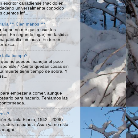
 escritor canadiense (nacido en
udadano universalmente conocido
s cuentos inf...
teraria *** Cien manos ***
r lugar, no me gusta usar los
res. En segundo lugar, me fastidia
una pantalla luminosa. En tercer
orrezco...
 falta tiempo?
 que no puedes manejar el poco
isponible? ¿Se te quedan cosas sin
a muerte tiene tiempo de sobra. Y
s...
s para empezar a comer, aunque
cesario para hacerlo. Teníamos las
contorneada...
zola?
ión Balzola Elorza, 1942 - 2006)
lustradora española. Asun ya no está
 magní...