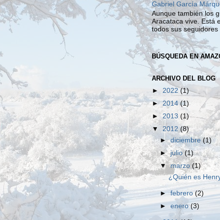
Gabriel García Márqu
Aunque también los g
Aracataca vive. Está 
todos sus seguidores v
BÚSQUEDA EN AMAZ
ARCHIVO DEL BLOG
►
2022
(1)
►
2014
(1)
►
2013
(1)
▼
2012
(8)
►
diciembre
(1)
►
julio
(1)
▼
marzo
(1)
¿Quién es Henry
►
febrero
(2)
►
enero
(3)