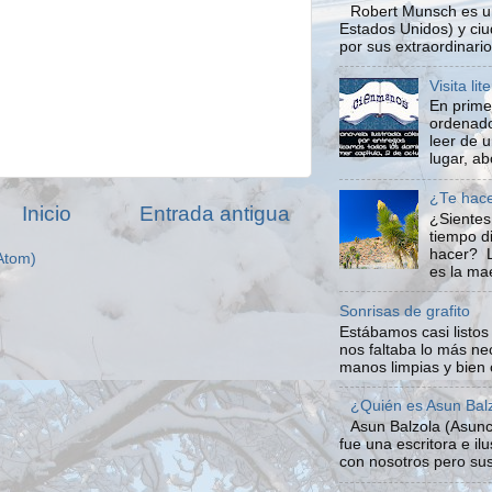
Robert Munsch es un
Estados Unidos) y ci
por sus extraordinario
Visita li
En prime
ordenado
leer de 
lugar, ab
¿Te hace
Inicio
Entrada antigua
¿Sientes
tiempo d
hacer? L
Atom)
es la mae
Sonrisas de grafito
Estábamos casi listo
nos faltaba lo más ne
manos limpias y bien 
¿Quién es Asun Bal
Asun Balzola (Asunc
fue una escritora e i
con nosotros pero sus