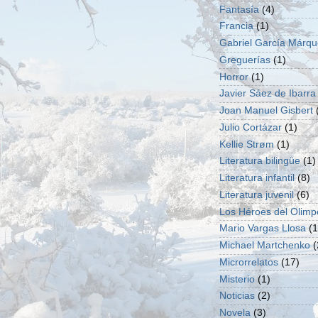
Fantasía
(4)
Francia
(1)
Gabriel García Márq
Greguerías
(1)
Horror
(1)
Javier Sáez de Ibarra
Joan Manuel Gisbert
Julio Cortázar
(1)
Kellie Strøm
(1)
Literatura bilingüe
(1)
Literatura infantil
(8)
Literatura juvenil
(6)
Los Héroes del Olimp
Mario Vargas Llosa
(1
Michael Martchenko
(
Microrrelatos
(17)
Misterio
(1)
Noticias
(2)
Novela
(3)