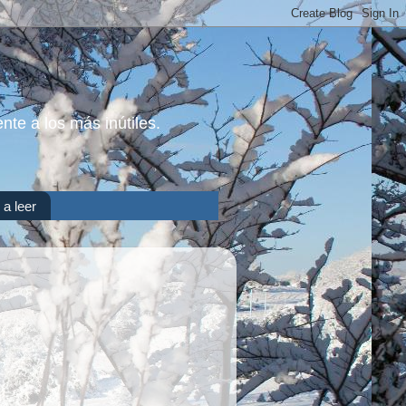
nte a los más inútiles.
 a leer