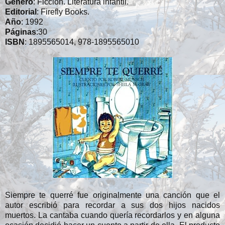
Género
: Ficción. Literatura infantil.
Editorial
: Firefly Books.
Año
: 1992
Páginas
:30
ISBN
: 1895565014, 978-1895565010
Siempre te querré fue originalmente una canción que el
autor escribió para recordar a sus dos hijos nacidos
muertos. La cantaba cuando quería recordarlos y en alguna