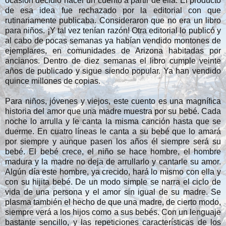
ocasión decidió hacer un cuento a partir de ella. El producto
de esa idea fue rechazado por la editorial con que
rutinariamente publicaba. Consideraron que no era un libro
para niños. ¡Y tal vez tenían razón! Otra editorial lo publicó y
al cabo de pocas semanas ya habían vendido montones de
ejemplares, en comunidades de Arizona habitadas por
ancianos. Dentro de diez semanas el libro cumple veinte
años de publicado y sigue siendo popular. Ya han vendido
quince millones de copias.
Para niños, jóvenes y viejos, este cuento es una magnífica
historia del amor que una madre muestra por su bebé. Cada
noche lo arrulla y le canta la misma canción hasta que se
duerme. En cuatro líneas le canta a su bebé que lo amará
por siempre y aunque pasen los años él siempre será su
bebé. El bebé crece, el niño se hace hombre, el hombre
madura y la madre no deja de arrullarlo y cantarle su amor.
Algún día este hombre, ya crecido, hará lo mismo con ella y
con su hijita bebé. De un modo simple se narra el ciclo de
vida de una persona y el amor sin igual de su madre. Se
plasma también el hecho de que una madre, de cierto modo,
siempre verá a los hijos como a sus bebés. Con un lenguaje
bastante sencillo, y las repeticiones características de los