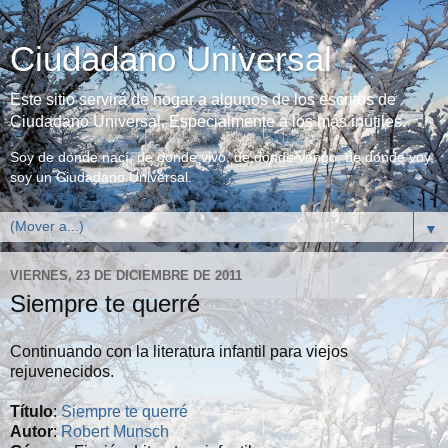
Ciudadano Universal
Este sitio servirá de hogar a algunos de los escritos de
Ciudadano Universal. Especialmente a los más inútiles.
Soy de donde nací, de donde vivo, de donde vengo, de donde voy,
soy un Ciudadano Universal.
▼
VIERNES, 23 DE DICIEMBRE DE 2011
Siempre te querré
Continuando con la literatura infantil para viejos
rejuvenecidos.
Título
:
Siempre te querré
Autor
:
Robert Munsch